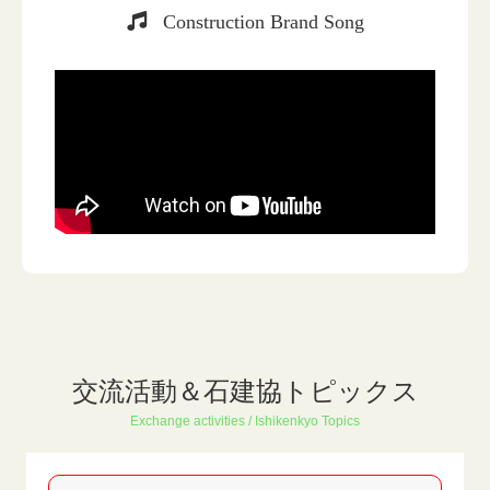
Construction Brand Song
交流活動＆石建協トピックス
Exchange activities / Ishikenkyo Topics