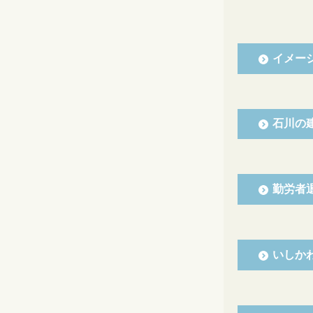
イメー
石川の
勤労者
いしか