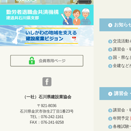
お知ら
交流活動
講習会・
国・県な
全建など
講習会
（一社）石川県建設業協会
〒921-8036
講習会・
石川県金沢市弥生2丁目1番23号
TEL：076-242-1161
年間予定
FAX：076-241-9258
各種試験