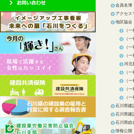
会員名簿
アクセス
地区協会
（一
（一
（一
（一
河北
（一
（一
（一
（一
石川県建
石川県建
石川県総
情報公開