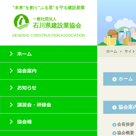
”未来”を創り”ふる里”を守る建設産業
一般社団法人
石川県建設業協会
GENERAL CONSTRUCTION ASSOCIATION
ホーム
＞ サイト
ホーム
協会案
会長挨拶
協会概要