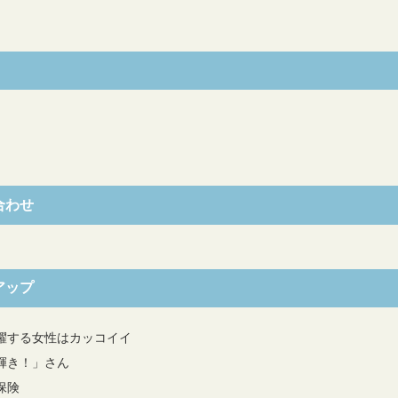
合わせ
アップ
躍する女性はカッコイイ
輝き！」さん
保険